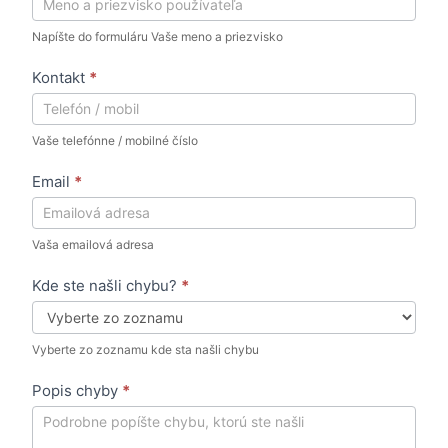
a
h
Napíšte do formuláru Vaše meno a priezvisko
l
á
Kontakt
*
s
e
Vaše telefónne / mobilné číslo
n
i
Email
*
e
c
Vaša emailová adresa
h
y
Kde ste našli chybu?
*
b
y
Vyberte zo zoznamu kde sta našli chybu
v
O
Popis chyby
*
n
l