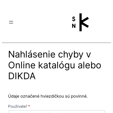
Prejsť
na
obsah
Nahlásenie chyby v
Online katalógu alebo
DIKDA
Údaje označené hviezdičkou sú povinné.
N
Používateľ
*