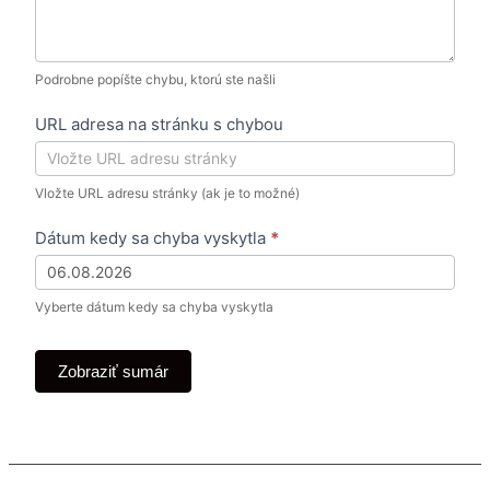
i
n
e
Podrobne popíšte chybu, ktorú ste našli
k
URL adresa na stránku s chybou
a
t
a
Vložte URL adresu stránky (ak je to možné)
l
Dátum kedy sa chyba vyskytla
*
ó
g
u
Vyberte dátum kedy sa chyba vyskytla
a
l
Zobraziť sumár
e
b
o
D